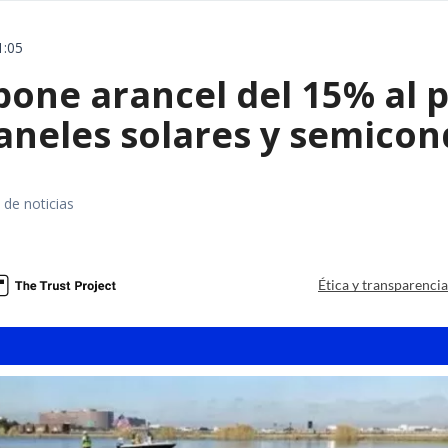
1:05
ne arancel del 15% al pol
paneles solares y semico
 de noticias
a
Ética y transparenci