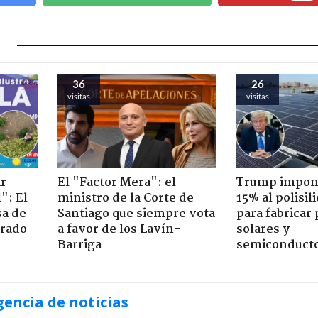
36
26
visitas
visitas
ir
El "Factor Mera": el
Trump impone
": El
ministro de la Corte de
15% al polisili
sa de
Santiago que siempre vota
para fabricar
trado
a favor de los Lavín-
solares y
Barriga
semiconduct
gencia de noticias