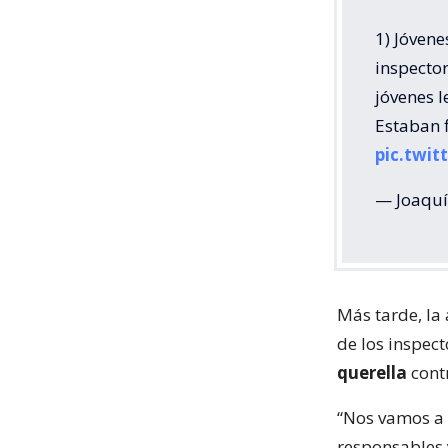
1) Jóven
inspecto
jóvenes l
Estaban 
pic.twi
— Joaquí
Más tarde, la
de los inspect
querella
contr
“Nos vamos a 
responsables 