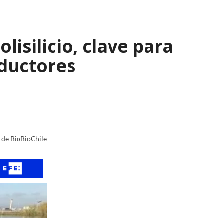
isilicio, clave para
nductores
a de BioBioChile