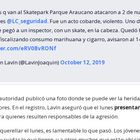
es q van al Skatepark Parque Araucano atacaron a 2 de n
res
@LC_seguridad
. Fue un acto cobarde, violento. Uno d
e pegó a un inspector, con un skate, en la cabeza. Quedó 
fiscalizando consumo marihuana y cigarro, avisaron al 
tter.com/eRV0BvRONf
n Lavín (@LavinJoaquin)
October 12, 2019
 autoridad publicó una foto donde se puede ver la herida
ores. En el registro, Lavín aseguró que el lunes
presenta
a quienes resulten responsables de la agresión.
querellar el lunes, es lamentable lo que pasó. Los jóven
y cuidar lo que tienen, y a otros muchos que están ahí si