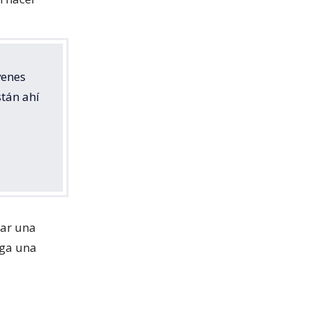
venes
stán ahí
zar una
ga una