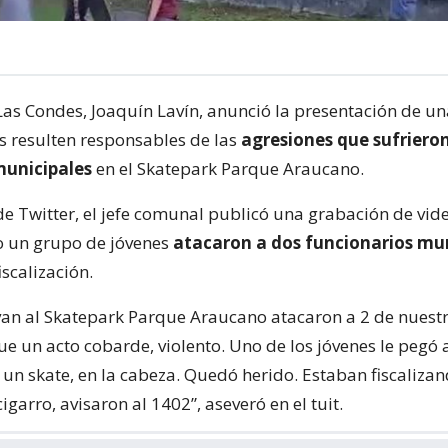
 Las Condes, Joaquín Lavín, anunció la presentación de un
s resulten responsables de las
agresiones que sufriero
municipales
en el Skatepark Parque Araucano.
de Twitter, el jefe comunal publicó una grabación de vid
 un grupo de jóvenes
atacaron a dos funcionarios mu
scalización.
van al Skatepark Parque Araucano atacaron a 2 de nuest
ue un acto cobarde, violento. Uno de los jóvenes le pegó 
n un skate, en la cabeza. Quedó herido. Estaban fiscaliz
garro, avisaron al 1402”, aseveró en el tuit.