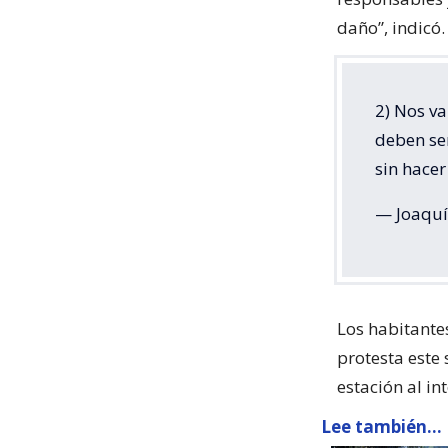
daño”, indicó.
2) Nos va
deben ser
sin hace
— Joaquí
Los habitante
protesta este
estación al in
Lee también...