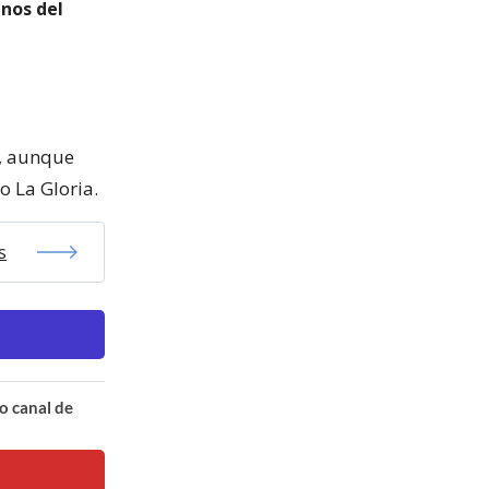
inos del
a, aunque
o La Gloria.
s
o canal de