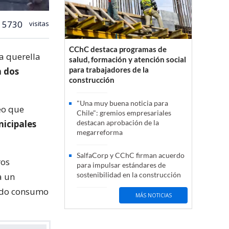
5730
visitas
CChC destaca programas de
a querella
salud, formación y atención social
para trabajadores de la
n dos
construcción
"Una muy buena noticia para
eo que
Chile": gremios empresariales
nicipales
destacan aprobación de la
megarreforma
SalfaCorp y CChC firman acuerdo
ros
para impulsar estándares de
sostenibilidad en la construcción
a un
ando consumo
MÁS NOTICIAS