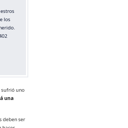
uestros
e los
herido.
1402
 sufrió uno
rá una
es deben ser
n hacer