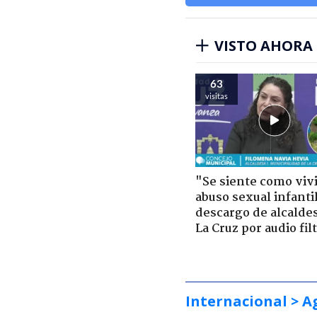
VISTO AHORA
63
visitas
"Se siente como viv
abuso sexual infantil
descargo de alcalde
La Cruz por audio fil
Internacional
> A