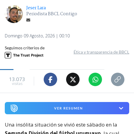
Jeser Lara
Periodista BBCL Contigo
Domingo 09 Agosto, 2026 | 00:10
Seguimos criterios de
Ética y transparencia de BBCL
13.073
visitas
VER RESUMEN
Una insólita situación se vivió este sábado en la
Segunda División del fútbol uruguayo,
la cual