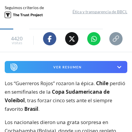
Seguimos criterios de
Ética y transparencia de BBCL
4420
visitas
VER RESUMEN
Los “Guerreros Rojos” rozaron la épica.
Chile
perdió
en semifinales de la
Copa Sudamericana de
Voleibol
, tras forzar cinco sets ante el siempre
favorito
Brasil
.
Los nacionales dieron una grata sorpresa en
Cochabamba (Bolivia), donde un coliseo repleto