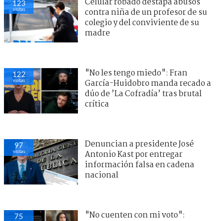
Celular robado destapa abusos
123
visitas
contra niña de un profesor de su
colegio y del conviviente de su
madre
"No les tengo miedo": Fran
122
visitas
García-Huidobro manda recado a
dúo de ’La Cofradía’ tras brutal
crítica
Denuncian a presidente José
97
visitas
Antonio Kast por entregar
información falsa en cadena
nacional
"No cuenten con mi voto":
75