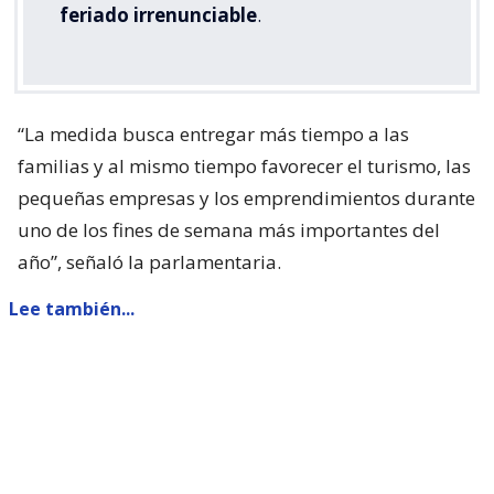
feriado irrenunciable
.
“La medida busca entregar más tiempo a las
familias y al mismo tiempo favorecer el turismo, las
pequeñas empresas y los emprendimientos durante
uno de los fines de semana más importantes del
año”, señaló la parlamentaria.
Lee también...
Parisi dice que Kast "queda corto"
con presentar ACOT: "Está
faltando a sus promesas de
campaña"