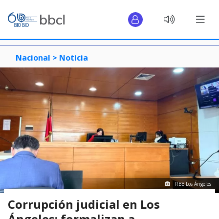
Nacional >
Noticia
RBB Los Ángeles
Corrupción judicial en Los
Ángeles: formalizan a