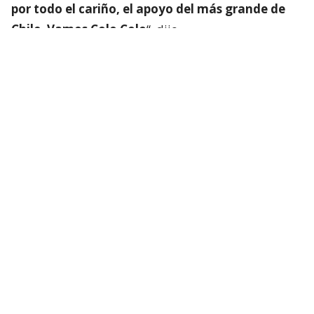
por todo el cariño, el apoyo del más grande de
Chile. Vamos Colo Colo
“, dijo.
Lee también...
"Muy feliz de comenzar este viaje":
Vozinha emociona a los hinchas
con sus primeros posteos en Chile
Luego se dirigió hacia las copas exhibidas sobre el
césped y se detuvo frente al trofeo de la Copa
Libertadores, en medio de una nueva ovación de los
asistentes.
“
Desde el primer momento quise jugar en un
gran club y cuando apareció Colo Colo no lo