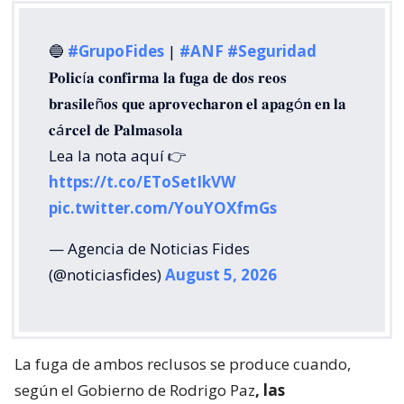
🔵
#GrupoFides
|
#ANF
#Seguridad
𝐏𝐨𝐥𝐢𝐜í𝐚 𝐜𝐨𝐧𝐟𝐢𝐫𝐦𝐚 𝐥𝐚 𝐟𝐮𝐠𝐚 𝐝𝐞 𝐝𝐨𝐬 𝐫𝐞𝐨𝐬
𝐛𝐫𝐚𝐬𝐢𝐥𝐞ñ𝐨𝐬 𝐪𝐮𝐞 𝐚𝐩𝐫𝐨𝐯𝐞𝐜𝐡𝐚𝐫𝐨𝐧 𝐞𝐥 𝐚𝐩𝐚𝐠ó𝐧 𝐞𝐧 𝐥𝐚
𝐜á𝐫𝐜𝐞𝐥 𝐝𝐞 𝐏𝐚𝐥𝐦𝐚𝐬𝐨𝐥𝐚
Lea la nota aquí 👉
https://t.co/EToSetIkVW
pic.twitter.com/YouYOXfmGs
— Agencia de Noticias Fides
(@noticiasfides)
August 5, 2026
La fuga de ambos reclusos se produce cuando,
según el Gobierno de Rodrigo Paz
, las