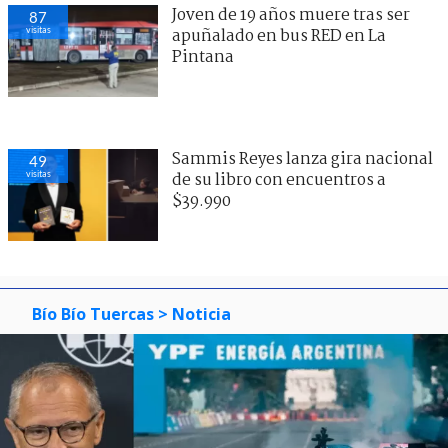
Joven de 19 años muere tras ser
87
visitas
apuñalado en bus RED en La
Pintana
Sammis Reyes lanza gira nacional
49
visitas
de su libro con encuentros a
$39.990
Bío Bío Tuercas
> Noticia