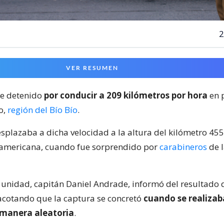
2
VER RESUMEN
e detenido
por conducir a 209 kilómetros por hora
en 
o,
región del Bío Bío
.
esplazaba a dicha velocidad a la altura del kilómetro 455
namericana, cuando fue sorprendido por
carabineros
de l
a unidad, capitán Daniel Andrade, informó del resultado 
, acotando que la captura se concretó
cuando se realiza
 manera aleatoria
.