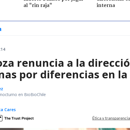
al "rin raja"
interna
a
:14
a renuncia a la direcció
as por diferencias en la
ez
r nocturno en BioBioChile
ca Cares
Ética y transparenci