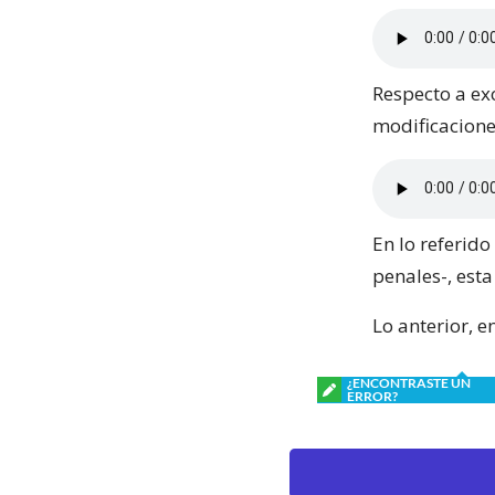
Respecto a exc
modificacione
En lo referid
penales-, est
Lo anterior, 
¿ENCONTRASTE UN
ERROR?