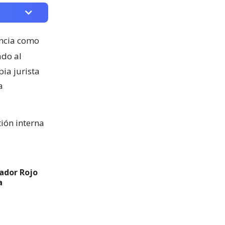
ncia como
ado al
ia jurista
a
tión interna
ador Rojo
a