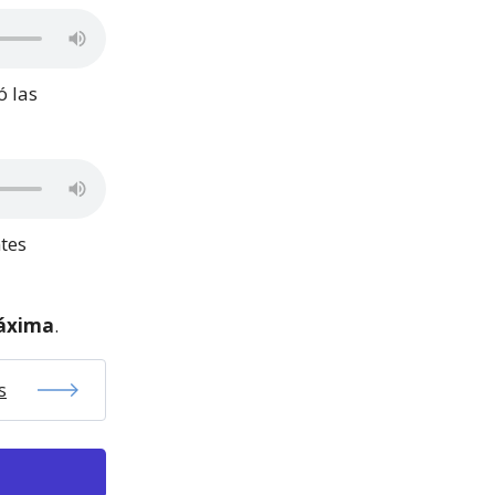
ó las
ntes
máxima
.
s