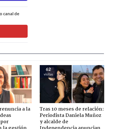
o canal de
62
visitas
enuncia a la
Tras 10 meses de relación:
Ideas
Periodista Daniela Muñoz
 por
y alcalde de
n la gestión
Independencia anuncian