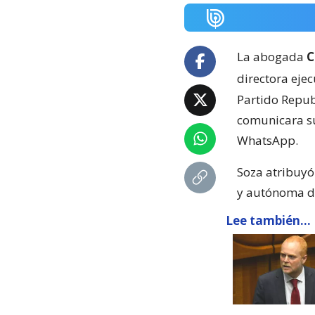
La abogada
C
directora eje
Partido Repub
comunicara su
WhatsApp.
Soza atribuyó 
y autónoma de
Lee también...