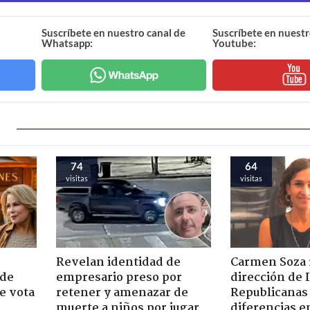
Suscríbete en nuestro canal de
Suscríbete en nuestr
Whatsapp:
Youtube:
74
64
visitas
visitas
Revelan identidad de
Carmen Soza r
 de
empresario preso por
dirección de 
e vota
retener y amenazar de
Republicanas
-
muerte a niños por jugar
diferencias e