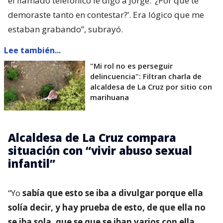
el llamado telefónico le digo a Jorge: ‘¿Por qué te
demoraste tanto en contestar?’. Era lógico que me
estaban grabando”, subrayó.
Lee también...
"Mi rol no es perseguir
delincuencia": Filtran charla de
alcaldesa de La Cruz por sitio con
marihuana
Alcaldesa de La Cruz compara
situación con “vivir abuso sexual
infantil”
“Yo
sabía que esto se iba a divulgar porque ella
solía decir, y hay prueba de esto, de que ella no
se iba sola, que se que se iban varios con ella
.