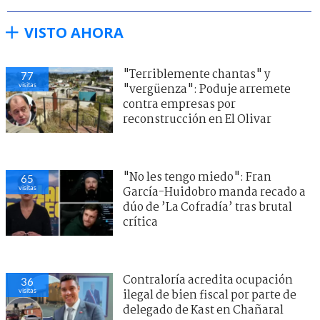
VISTO AHORA
"Terriblemente chantas" y
77
visitas
"vergüenza": Poduje arremete
contra empresas por
reconstrucción en El Olivar
"No les tengo miedo": Fran
65
visitas
García-Huidobro manda recado a
dúo de ’La Cofradía’ tras brutal
crítica
Contraloría acredita ocupación
36
visitas
ilegal de bien fiscal por parte de
delegado de Kast en Chañaral