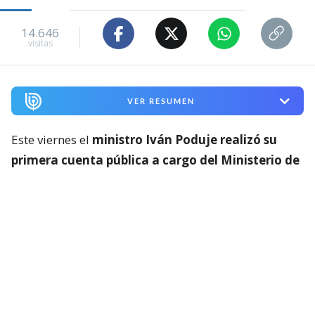
14.646
visitas
VER RESUMEN
Este viernes el
ministro Iván Poduje realizó su
primera cuenta pública a cargo del Ministerio de
Vivienda y Urbanismo
, instancia donde
se volvió a
referir a la reconstrucción de Viña del Mar tras el
megaincendio de 2024
.
En ese contexto, y sin dar nombres, el jefe del Minvu
calificó como “chantas” a las empresas cuestionadas
por la reconstrucción. Todo, a días del inicio de los
peritajes especializados en las viviendas de la