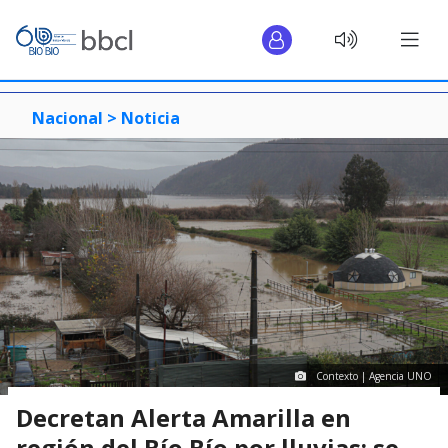
Nacional >
Noticia
Contexto | Agencia UNO
Decretan Alerta Amarilla en
región del Bío Bío por lluvias: se