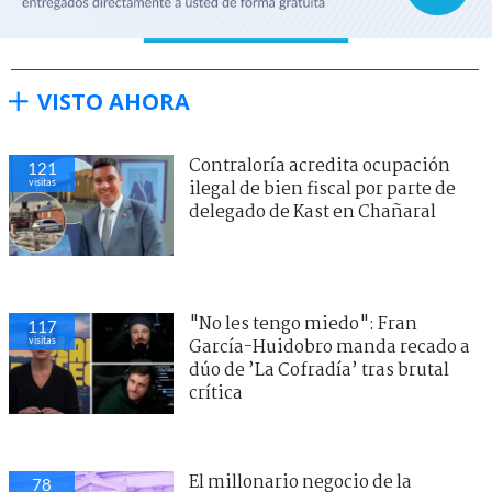
VISTO AHORA
Contraloría acredita ocupación
121
visitas
ilegal de bien fiscal por parte de
delegado de Kast en Chañaral
"No les tengo miedo": Fran
117
visitas
García-Huidobro manda recado a
dúo de ’La Cofradía’ tras brutal
crítica
El millonario negocio de la
78