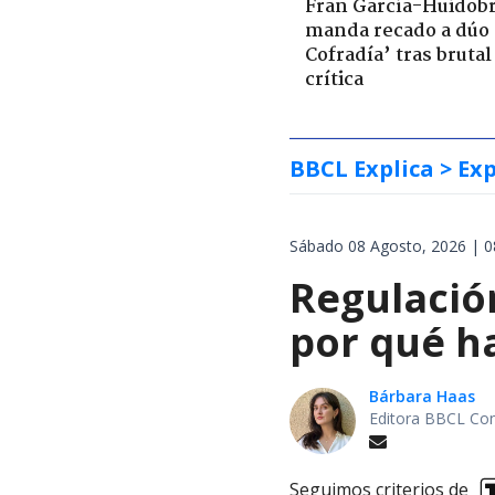
Fran García-Huidob
manda recado a dúo 
Cofradía’ tras brutal
crítica
BBCL Explica
> Exp
Sábado 08 Agosto, 2026 | 0
Regulación
por qué h
Bárbara Haas
Editora BBCL Con
Seguimos criterios de