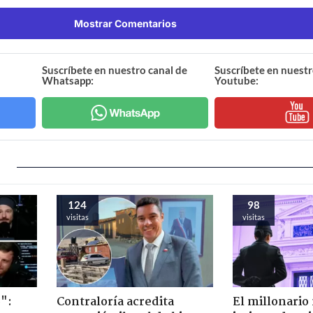
Mostrar Comentarios
Suscríbete en nuestro canal de
Suscríbete en nuestr
Whatsapp:
Youtube:
124
98
visitas
visitas
":
Contraloría acredita
El millonario