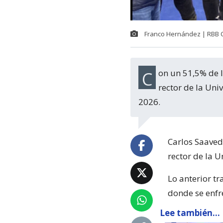
Franco Hernández | RBB 
Con un 51,5% de los votos, Carlos Saavedra se mantiene por cuatro años más como
rector de la Uni
2026.
Carlos Saaved
rector de la U
Lo anterior tr
donde se enfr
Lee también...