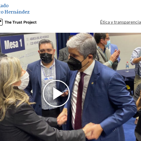
gado
co Hernández
Ética y transparenci