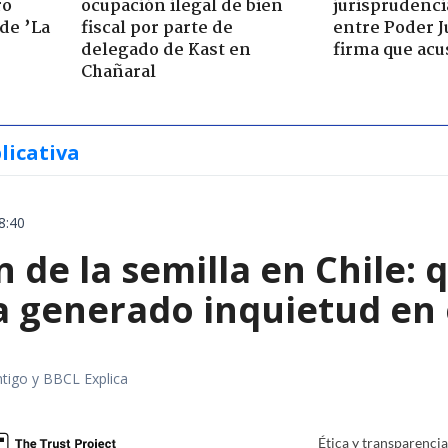
ro
ocupación ilegal de bien
jurisprudenci
de ’La
fiscal por parte de
entre Poder Ju
delegado de Kast en
firma que acu
Chañaral
licativa
8:40
 de la semilla en Chile: 
a generado inquietud en 
tigo y BBCL Explica
Ética y transparenci