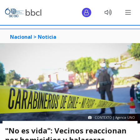
Nacional >
Noticia
CONTEXTO | Agencia UNO
"No es vida": Vecinos reaccionan
por homicidios y balaceras