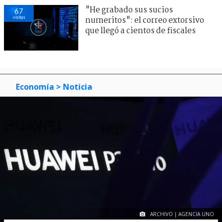
"He grabado sus sucios
67
visitas
numeritos": el correo extorsivo
que llegó a cientos de fiscales
Economía
> Noticia
ARCHIVO | AGENCIA UNO