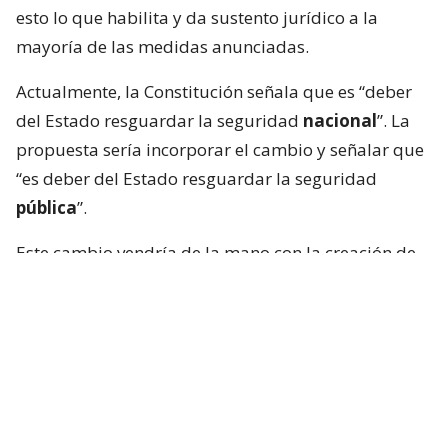
esto lo que habilita y da sustento jurídico a la
mayoría de las medidas anunciadas.
Actualmente, la Constitución señala que es “deber
del Estado resguardar la seguridad
nacional
”. La
propuesta sería incorporar el cambio y señalar que
“es deber del Estado resguardar la seguridad
pública
”.
Este cambio vendría de la mano con la creación de
un 5.º estado de excepción para habilitar el
despliegue de las Fuerzas Armadas ante una grave
alteración del orden público.
Lee también...
Presidente Kast anuncia en cadena
nacional su megarreforma en