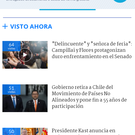
VISTO AHORA
"Delincuente" y "señora de feria":
64
visitas
Campillai y Flores protagonizan
duro enfrentamiento en el Senado
Gobierno retira a Chile del
51
visitas
Movimiento de Países No
Alineados y pone fin a 55 años de
participación
Presidente Kast anuncia en
50