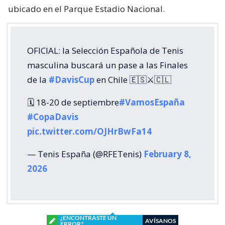
ubicado en el Parque Estadio Nacional.
OFICIAL: la Selección Española de Tenis
masculina buscará un pase a las Finales
de la
#DavisCup
en Chile 🇪🇸⚔️🇨🇱
🗓️ 18-20 de septiembre
#VamosEspaña
#CopaDavis
pic.twitter.com/OJHrBwFa14
— Tenis España (@RFETenis)
February 8,
2026
¿ENCONTRASTE UN
AVÍSANOS
ERROR?