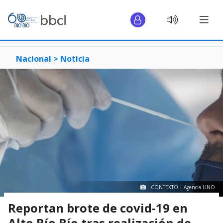
Nacional >
Noticia
CONTEXTO | Agencia UNO
Reportan brote de covid-19 en
Alto Bío Bío tras realización de