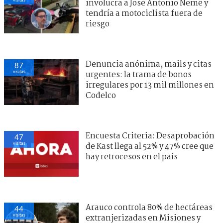
involucra a José Antonio Neme y
tendría a motociclista fuera de
riesgo
Denuncia anónima, mails y citas
87
visitas
urgentes: la trama de bonos
irregulares por 13 mil millones en
Codelco
Encuesta Criteria: Desaprobación
47
visitas
de Kast llega al 52% y 47% cree que
hay retrocesos en el país
Arauco controla 80% de hectáreas
44
visitas
extranjerizadas en Misiones y