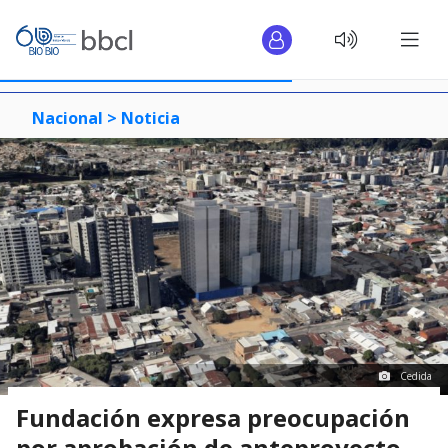
Nacional >
Noticia
Cedida
Fundación expresa preocupación
por aprobación de anteproyecto