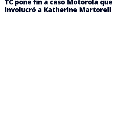
TC pone fin a caso Motorola que
involucró a Katherine Martorell
El caso comenzó luego de que Pegasus, empresa
que perdió la licitación, denunciara presuntas
irregularidades en el proceso de adjudicación y
presentara una querella por delitos como fraude al
Fisco, prevaricación administrativa y falsificación de
instrumento público.
La controversia se centró en un requisito técnico de
las bases de licitación. Pegasus sostuvo que las
cámaras adjudicadas a Motorola no cumplían con
las funciones de “pre y post grabado” exigidas en el
concurso, mientras que Martorell defendió que se
trataba de una diferencia de interpretación y