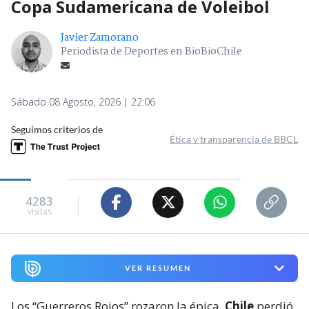
Copa Sudamericana de Voleibol
Javier Zamorano
Periodista de Deportes en BioBioChile
Sábado 08 Agosto, 2026 | 22:06
Seguimos criterios de
Ética y transparencia de BBCL
4283
visitas
VER RESUMEN
Los “Guerreros Rojos” rozaron la épica.
Chile
perdió