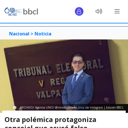
Nacional >
Noticia
ARCHIVO/ Agencia UNO/ @ronald_olivares_cruz vía Instagram | Edición BBCL
Otra polémica protagoniza
concejal que acusó falso