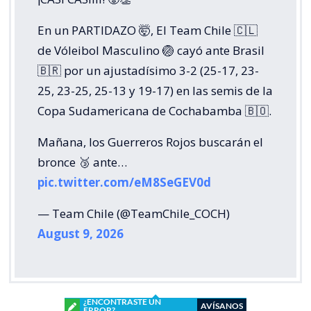
En un PARTIDAZO 🤯, El Team Chile 🇨🇱
de Vóleibol Masculino 🏐 cayó ante Brasil
🇧🇷 por un ajustadísimo 3-2 (25-17, 23-
25, 23-25, 25-13 y 19-17) en las semis de la
Copa Sudamericana de Cochabamba 🇧🇴.
Mañana, los Guerreros Rojos buscarán el
bronce 🥉 ante…
pic.twitter.com/eM8SeGEV0d
— Team Chile (@TeamChile_COCH)
August 9, 2026
¿ENCONTRASTE UN
AVÍSANOS
ERROR?