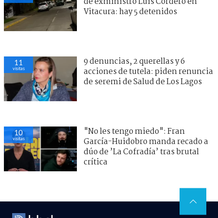
de exministro Luis Cordero en
Vitacura: hay 5 detenidos
9 denuncias, 2 querellas y 6
11
visitas
acciones de tutela: piden renuncia
de seremi de Salud de Los Lagos
"No les tengo miedo": Fran
10
visitas
García-Huidobro manda recado a
dúo de ’La Cofradía’ tras brutal
crítica