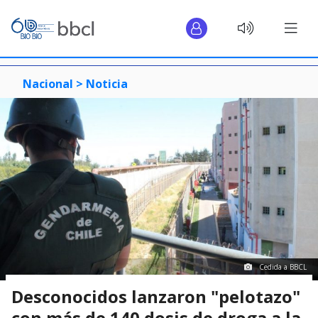
Nacional >
Noticia
Cedida a BBCL
Desconocidos lanzaron "pelotazo"
con más de 140 dosis de droga a la