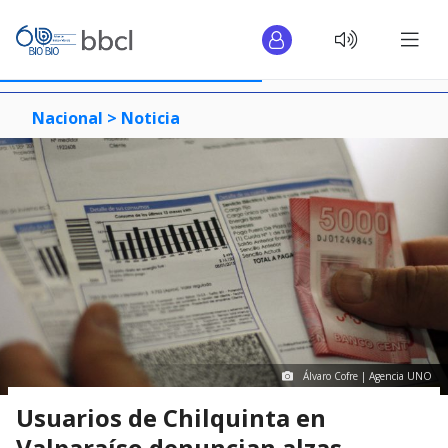
Nacional >
Noticia
Álvaro Cofre | Agencia UNO
Usuarios de Chilquinta en
Valparaíso denuncian alzas