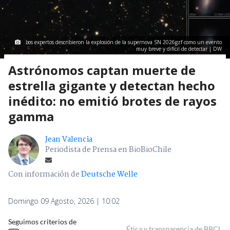
Los expertos describieron la explosión de la supernova SN 2026gzf como un evento
muy breve y difícil de detectar | DW
Astrónomos captan muerte de
estrella gigante y detectan hecho
inédito: no emitió brotes de rayos
gamma
Jean Valencia
Periodista de Prensa en BioBioChile
Con información de
Deutsche Welle
Domingo 09 Agosto, 2026 | 10:02
Seguimos criterios de
Ética y transparencia de BBCL