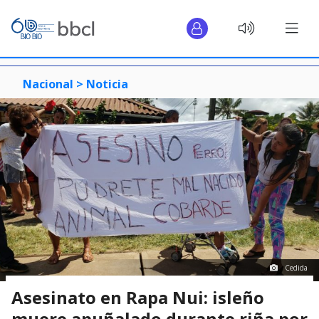
Nacional >
Noticia
Cedida
Asesinato en Rapa Nui: isleño
muere apuñalado durante riña por