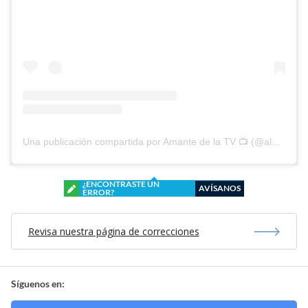
Una publicación compartida por Amante de la TV 📺 (@alguien_te_observa)
¿ENCONTRASTE UN
AVÍSANOS
ERROR?
Revisa nuestra página de correcciones
Síguenos en: