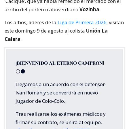
‘Cacique’, que ya había remecido el mercado con el
arribo del portero caboverdiano
Vozinha
.
Los albos, líderes de la
Liga de Primera 2026
, visitan
este domingo 9 de agosto al colista
Unión La
Calera
.
¡𝐁𝐈𝐄𝐍𝐕𝐄𝐍𝐈𝐃𝐎 𝐀𝐋 𝐄𝐓𝐄𝐑𝐍𝐎 𝐂𝐀𝐌𝐏𝐄𝐎́𝐍!
⚪⚫
Llegamos a un acuerdo con el defensor
Ivan Román y se convertirá en nuevo
jugador de Colo-Colo.
Tras realizarse los exámenes médicos y
firmar su contrato, se unirá al equipo.