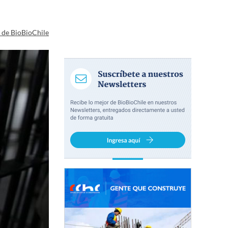
a de BioBioChile