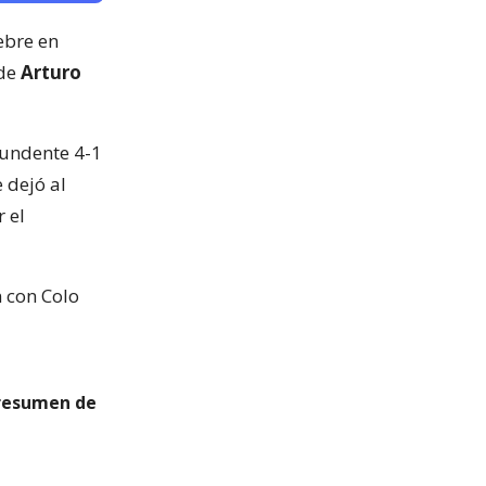
ebre en
 de
Arturo
tundente 4-1
 dejó al
 el
n con Colo
 resumen de