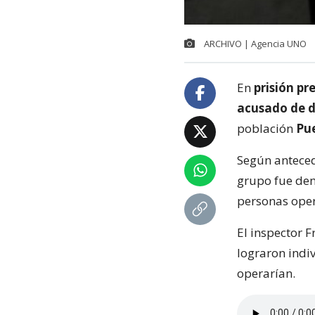
ARCHIVO | Agencia UNO
En
prisión pr
acusado de d
población
Pu
Según anteced
grupo fue de
personas oper
El inspector 
lograron indi
operarían.