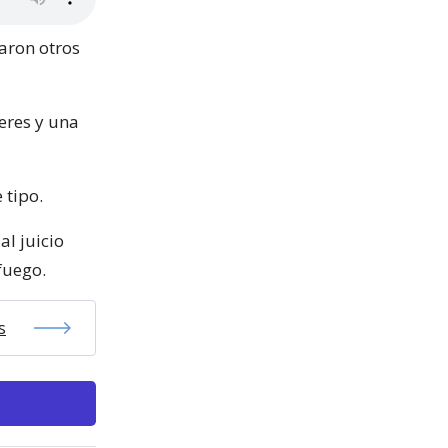
raron otros
eres y una
 tipo.
al juicio
fuego.
s