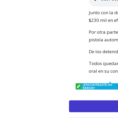
Junto con la 
$230 mil en ef
Por otra part
pistola autom
De los detenid
Todos quedaro
oral en su con
¿ENCONTRASTE UN
ERROR?