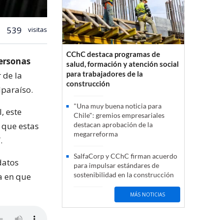
539
visitas
CChC destaca programas de
ersonas
salud, formación y atención social
para trabajadores de la
r de la
construcción
lparaíso.
"Una muy buena noticia para
, este
Chile": gremios empresariales
 que estas
destacan aprobación de la
megarreforma
.
SalfaCorp y CChC firman acuerdo
datos
para impulsar estándares de
sostenibilidad en la construcción
a en que
MÁS NOTICIAS