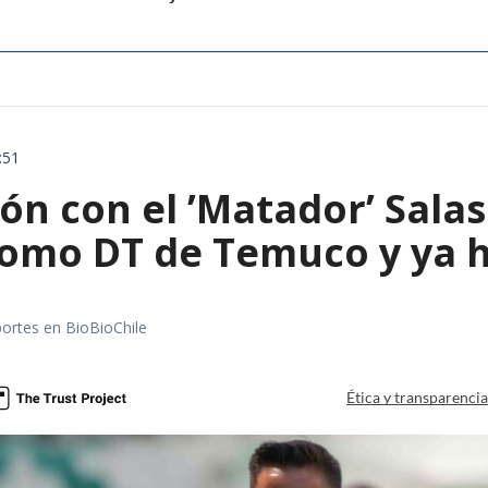
:51
ón con el ’Matador’ Sala
como DT de Temuco y ya h
portes en BioBioChile
Ética y transparenci