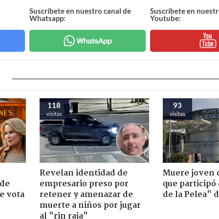
Suscríbete en nuestro canal de
Suscríbete en nuestr
Whatsapp:
Youtube:
118
93
visitas
visitas
Revelan identidad de
Muere joven 
 de
empresario preso por
que participó
e vota
retener y amenazar de
de la Pelea" 
-
muerte a niños por jugar
al "rin raja"