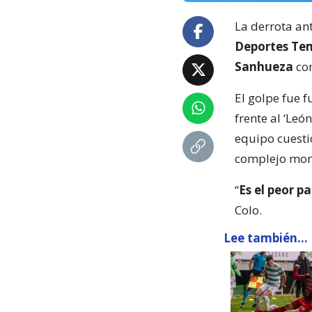
La derrota an
Deportes Te
Sanhueza
co
El golpe fue 
frente al ‘Le
equipo cuesti
complejo mo
“
Es el peor p
Colo.
Lee también...