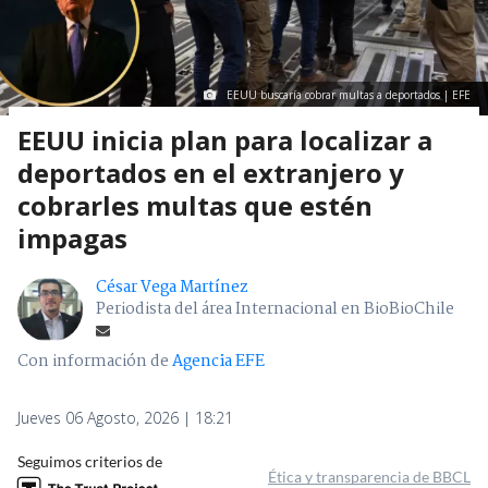
EEUU buscaría cobrar multas a deportados | EFE
EEUU inicia plan para localizar a
deportados en el extranjero y
cobrarles multas que estén
impagas
César Vega Martínez
Periodista del área Internacional en BioBioChile
Con información de
Agencia EFE
Jueves 06 Agosto, 2026 | 18:21
Seguimos criterios de
Ética y transparencia de BBCL