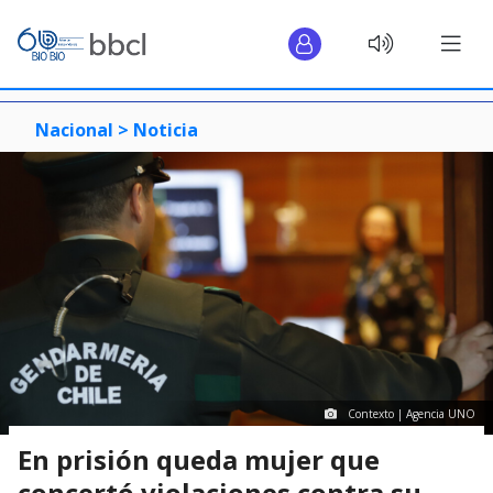
Nacional >
Noticia
Contexto | Agencia UNO
En prisión queda mujer que
concertó violaciones contra su