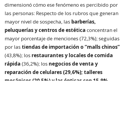
dimensionó cómo ese fenómeno es percibido por
las personas: Respecto de los rubros que generan
mayor nivel de sospecha, las
barberías,
peluquerías y centros de estética
concentran el
mayor porcentaje de menciones (72,3%); seguidas
por las
tiendas de importación o “malls chinos”
(43,8%); los
restaurantes y locales de comida
rápida
(36,2%); los
negocios de venta y
reparación de celulares (29,6%); talleres
mecánicos (20,5%) y las ópticas con 15,9%.
Plataforma para denunciar negocios
de funcionamiento irregular
La CNC y el SII lanzaron
“Sin Fachadas”
, plataforma
que permitirá denunciar anónimamente