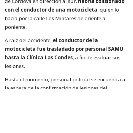
de Córdova en dirección al sur,
habría colisionado
con el conductor de una motocicleta
, quien lo
hacía por la calle Los Militares de oriente a
poniente.
A raíz del accidente,
el conductor de la
motocicleta fue trasladado por personal SAMU
hasta la Clínica Las Condes
, a fin de evaluar sus
lesiones.
Hasta el momento, personal policial se encuentra a
la espera de la confirmación de lesiones del
conductor de la motocicleta, así como las
instrucciones de fiscalía.
Francisca García-Huidobro habló con
el periodista