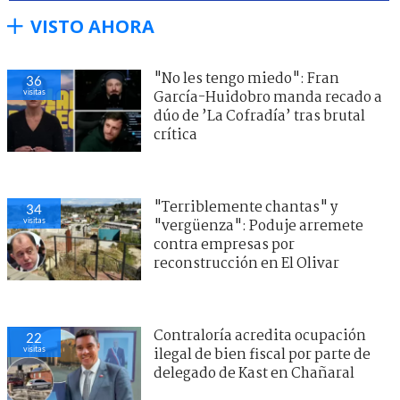
VISTO AHORA
"No les tengo miedo": Fran
36
visitas
García-Huidobro manda recado a
dúo de ’La Cofradía’ tras brutal
crítica
"Terriblemente chantas" y
34
visitas
"vergüenza": Poduje arremete
contra empresas por
reconstrucción en El Olivar
Contraloría acredita ocupación
22
visitas
ilegal de bien fiscal por parte de
delegado de Kast en Chañaral