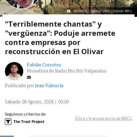
ARCHIVO | Agencia UNO | Edición BBCL
"Terriblemente chantas" y
"vergüenza": Poduje arremete
contra empresas por
reconstrucción en El Olivar
Fabián Corrotea
Periodista de Radio Bío Bío Valparaíso
Publicado por
Jean Valencia
Sábado 08 Agosto, 2026 | 00:00
Seguimos criterios de
Ética y transparencia de BBCL