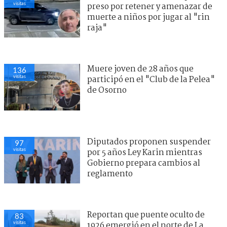
visitas
preso por retener y amenazar de
muerte a niños por jugar al "rin
raja"
Muere joven de 28 años que
136
visitas
participó en el "Club de la Pelea"
de Osorno
Diputados proponen suspender
97
visitas
por 5 años Ley Karin mientras
Gobierno prepara cambios al
reglamento
Reportan que puente oculto de
83
visitas
1926 emergió en el norte de La