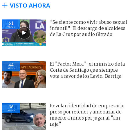
VISTO AHORA
"Se siente como vivir abuso sexual
61
visitas
infantil": El descargo de alcaldesa
de La Cruz por audio filtrado
El "Factor Mera": el ministro de la
44
visitas
Corte de Santiago que siempre
vota a favor de los Lavín-Barriga
Revelan identidad de empresario
36
visitas
preso por retener y amenazar de
muerte a niños por jugar al "rin
raja"