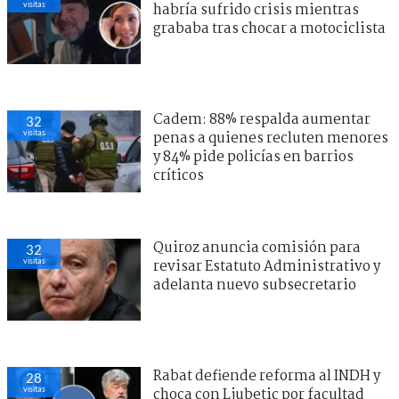
visitas
habría sufrido crisis mientras
grababa tras chocar a motociclista
Cadem: 88% respalda aumentar
32
visitas
penas a quienes recluten menores
y 84% pide policías en barrios
críticos
Quiroz anuncia comisión para
32
visitas
revisar Estatuto Administrativo y
adelanta nuevo subsecretario
Rabat defiende reforma al INDH y
28
visitas
choca con Ljubetic por facultad