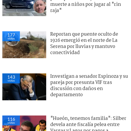
muerte a niños por jugar al "rin
raja"
Reportan que puente oculto de
177
visitas
1926 emergió en el norte de La
Serena por lluvias y mantuvo
conectividad
Investigan a senador Espinoza y su
143
visitas
pareja por presunta VIF tras
discusión con daños en
departamento
"Hueón, tenemos familia": Silber
116
visitas
devela ante fiscalía pelea entre
Vargas y Lagos por pagos a