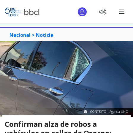
Nacional >
Noticia
CONTEXTO | Agencia UNO
Confirman alza de robos a
vehículos en calles de Osorno: