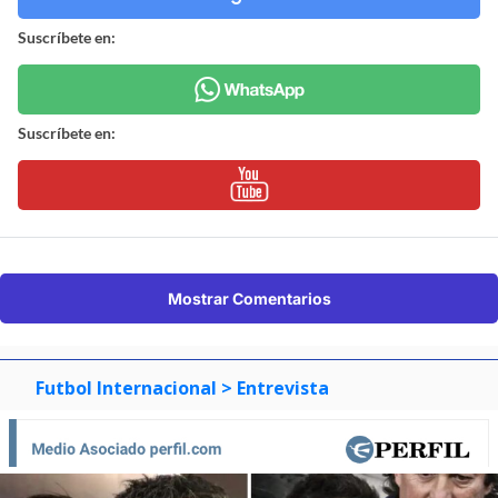
Suscríbete en:
Suscríbete en:
Mostrar Comentarios
Futbol Internacional
> Entrevista