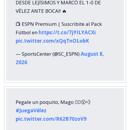
DESDE LEJÍSIMOS Y MARCÓ EL 1-0 DE
VÉLEZ ANTE BOCA!! 🔥
📺 ESPN Premium | Suscribite al Pack
Fútbol en
https://t.co/7jYILYACXi
pic.twitter.com/xQqTnOLobK
— SportsCenter (@SC_ESPN)
August 8,
2026
Pegale un poquito, Mago 🧙‍♂️😮‍💨
#JuegaVélez
pic.twitter.com/R62B70zoV9