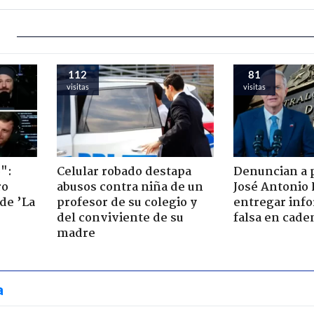
112
81
visitas
visitas
":
Celular robado destapa
Denuncian a 
ro
abusos contra niña de un
José Antonio 
de ’La
profesor de su colegio y
entregar inf
del conviviente de su
falsa en cade
madre
a