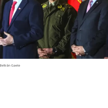
Beltrán Gaete
VER RESUMEN
 del nuevo megaoperativo policial nacional que lideró el
rtín Arrau
, en la comuna de Macul, el presidente
José 