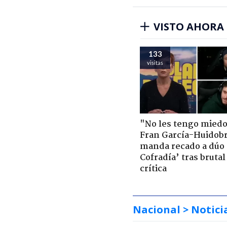
VISTO AHORA
133
visitas
"No les tengo miedo
Fran García-Huidob
manda recado a dúo 
Cofradía’ tras brutal
crítica
Nacional
> Notici