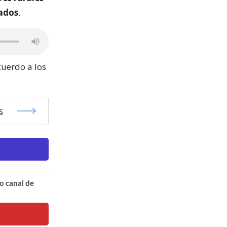
rados
.
cuerdo a los
s
o canal de