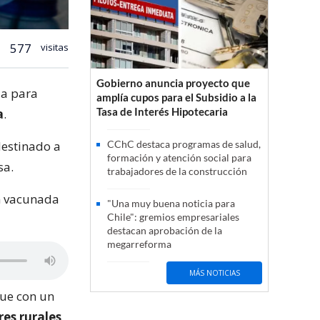
577
visitas
Gobierno anuncia proyecto que
ia para
amplía cupos para el Subsidio a la
Tasa de Interés Hipotecaria
a
.
destinado a
CChC destaca programas de salud,
formación y atención social para
sa.
trabajadores de la construcción
ón vacunada
"Una muy buena noticia para
Chile": gremios empresariales
destacan aprobación de la
megarreforma
MÁS NOTICIAS
que con un
res rurales