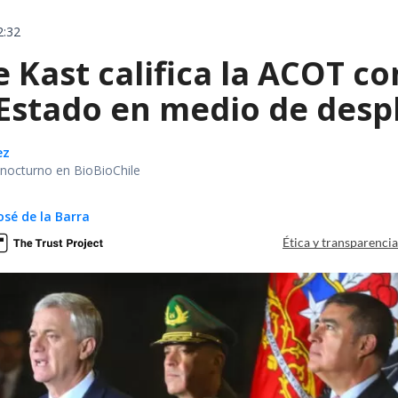
2:32
e Kast califica la ACOT 
 Estado en medio de despl
ez
r nocturno en BioBioChile
osé de la Barra
Ética y transparenci