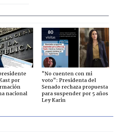
80
visitas
presidente
"No cuenten con mi
Kast por
voto": Presidenta del
ormación
Senado rechaza propuesta
na nacional
para suspender por 5 años
Ley Karin