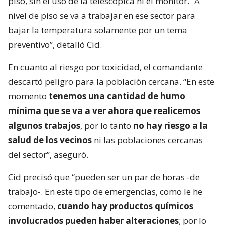
hizo una medición con cámara térmica,
mantienen una temperatura importante
, pero
está dentro del rango. De todas maneras, vamos a
seguir realizando labores de enfriamiento en ese
sector”, afirmó.
Balance de la emergencia por
incendio en Panimex
Las labores de enfriamiento se realizarán a nivel de
piso, sin el uso de la telescópica ni el monitor. “A
nivel de piso se va a trabajar en ese sector para
bajar la temperatura solamente por un tema
preventivo”, detalló Cid.
En cuanto al riesgo por toxicidad, el comandante