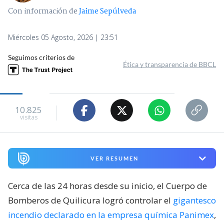
ARCHIVO | Lucas Aguayo / Agencia UNO
Bomberos declara controlado
incendio en planta química en
Quilicura tras casi 24 horas de
combate
Antonio González
Periodista. Editor nocturno en BioBioChile.
Con información de
Jaime Sepúlveda
Miércoles 05 Agosto, 2026 | 23:51
Seguimos criterios de
Ética y transparencia de BBCL