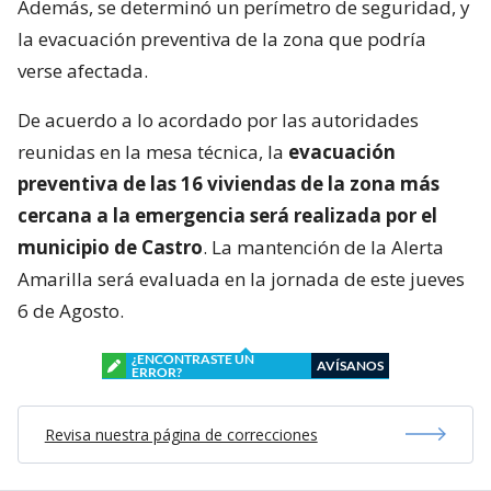
Kast en la región.
La declaración de Alerta Amarilla implica un
reforzamiento de la vigilancia
, mediante el
monitoreo preciso y riguroso de las condiciones de
riesgo y las respectivas vulnerabilidades asociadas
a la amenaza, coordinando y activando al Sistema
Nacional de Prevención y Respuesta ante Desastres
(Sinapred) con el fin de actuar oportunamente frente
a eventuales situaciones de emergencia.
Además, se determinó un perímetro de seguridad, y
la evacuación preventiva de la zona que podría
verse afectada.
De acuerdo a lo acordado por las autoridades
reunidas en la mesa técnica, la
evacuación