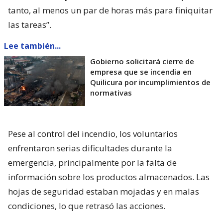
descartó peligro para la población cercana. “En este
momento
tenemos una cantidad de humo
mínima que se va a ver ahora que realicemos
algunos trabajos
, por lo tanto
no hay riesgo a la
salud de los vecinos
ni las poblaciones cercanas
del sector”, aseguró.
Cid precisó que “pueden ser un par de horas -de
trabajo-. En este tipo de emergencias, como le he
comentado,
cuando hay productos químicos
involucrados pueden haber alteraciones
; por lo
tanto, al menos un par de horas más para finiquitar
las tareas”.
Lee también...
Gobierno solicitará cierre de
empresa que se incendia en