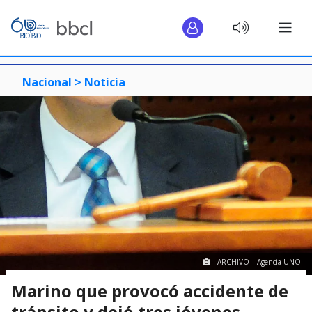
Nacional >
Noticia
ARCHIVO | Agencia UNO
Marino que provocó accidente de
tránsito y dejó tres jóvenes