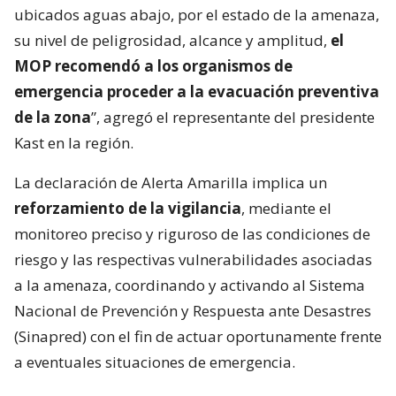
cierran indefinidamente bypass de
Castro por trabajos de emergencia
“Solo,
cuando pueda drenarse por completo el
agua embalsada, y se remueva el material que
obstruye los ductos de circulación del agua,
podrá determinarse con claridad una evaluación
estructural definitiva en la zona
. Por ello, ante el
riesgo para infraestructura pública y para terceros
ubicados aguas abajo, por el estado de la amenaza,
su nivel de peligrosidad, alcance y amplitud,
el
MOP recomendó a los organismos de
emergencia proceder a la evacuación preventiva
de la zona
”, agregó el representante del presidente