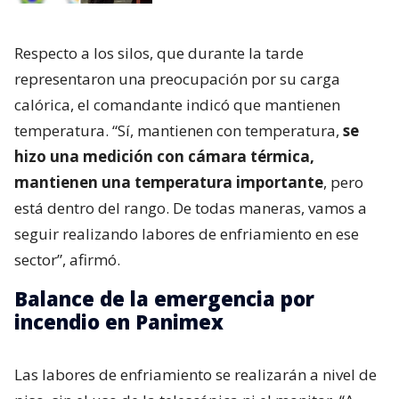
explicó que “vamos a trabajar en algunos puntos
que mantienen con algunos focos bajo la estructura
donde el carro mecánico no tiene acceso desde
arriba. Así que esas van a ser las funciones y las
labores que vamos a realizar en este momento”.
Lee también...
Panimex Química: la firma chilena
con presencia en 3 países y
cuestionada por historial de
incendios
Respecto a los silos, que durante la tarde
representaron una preocupación por su carga
calórica, el comandante indicó que mantienen
temperatura. “Sí, mantienen con temperatura,
se