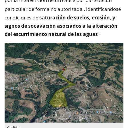
Castro.
A ello se suma la “evacuación preventiva de las
familias del sector La Chacra”.
Lo anterior, “debido a que los antecedentes
levantados en terreno por los equipos del Ministerio
de Obras Públicas,
detectaron una perforación en
la zona este del terraplén, asociada al proceso de
embancamiento y acumulación de agua provocada
por la intervención de un cauce por parte de un
particular de forma no autorizada
, identificándose
condiciones de
saturación de suelos, erosión, y
signos de socavación asociados a la alteración
del escurrimiento natural de las aguas
“.