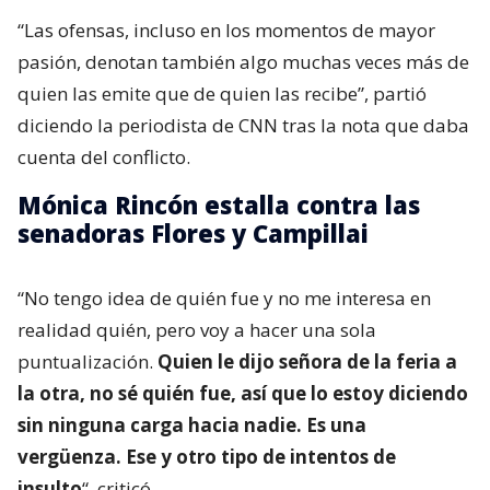
familiares e incluso insultos.
“
Una delincuente defendiendo a un delincuente
”;
“Cuando la gente vota por personas que
intelectualmente son deficientes (…) pasan este tipo de
cosas
”; “
Eres una cuma total
“; “
Ya se le salió la
poblacional
” y “
señora de feria
”, fueron algunas de
las frases que intercambiaron las senadoras, lo que
provocó la indignación de Mónica Rincón,
específicamente por la última.
“Las ofensas, incluso en los momentos de mayor
pasión, denotan también algo muchas veces más de
quien las emite que de quien las recibe”, partió
diciendo la periodista de CNN tras la nota que daba
cuenta del conflicto.