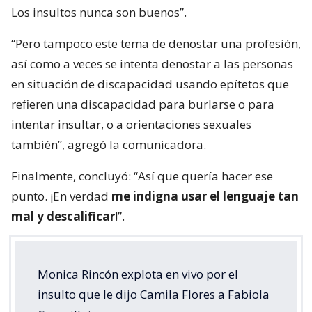
“
¿Cuándo ha sido insulto ser una señora de la
feria? Es un trabajo digno, sacrificado,
esforzado
“, destacó la periodista.
Por lo mismo, mandó un recado a las senadoras:
“Entonces, incluso en sus momentos de mayor
pasión y de indignación, llamaría a todas las
personas en este país y, en este caso, a las
senadoras, a que tengan cuidado también con eso.
Los insultos nunca son buenos”.
“Pero tampoco este tema de denostar una profesión,
así como a veces se intenta denostar a las personas
en situación de discapacidad usando epítetos que
refieren una discapacidad para burlarse o para