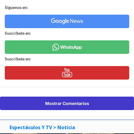
preventiva de las 16 viviendas de la zona más
cercana a la emergencia será realizada por el
municipio de Castro
. La mantención de la Alerta
Amarilla será evaluada en la jornada de este jueves
6 de Agosto.
¿ENCONTRASTE UN
AVÍSANOS
ERROR?
Revisa nuestra página de correcciones
Síguenos en:
Suscríbete en: