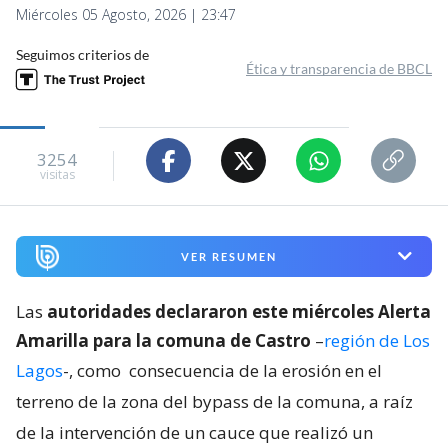
Cedidas a RBB | Edición BBCL
Detectan que particular intervino
cauce y erosionó zona de bypass
en Castro: declaran Alerta
Amarilla
Hans Burrows
Corresponsal de Radio Bío Bío en Chiloé
Publicado por
Jean Valencia
Miércoles 05 Agosto, 2026 | 23:47
Seguimos criterios de
Ética y transparencia de BBCL
3254