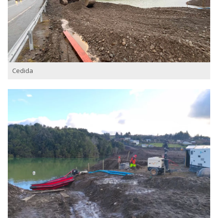
acumulado de agua, la profundidad de la
inundación, y si existe filtraciones o si el
socavamiento ya detectado puedan afectar
mayormente la estructura del terraplén del
bypass, y de sus zonas aledañas
”, explicó el
delegado presidencial regional, Cristian Palma.
Cedida