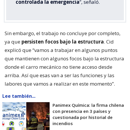
El comandante del Cuerpo de Bomberos
de Quilicura,
Carlos Cid
, confirmó el
control de la emergencia en declaraciones
a la prensa cerca de las 20:00 horas de
este miércoles. “Sí, bueno, ha sido una
larga jornada trabajando con distintos
cuerpos de Bomberos de la Región
Metropolitana.
Actualmente está
controlada la emergencia
”, señaló.
Sin embargo, el trabajo no concluye por completo,
ya que
persisten focos bajo la estructura
. Cid