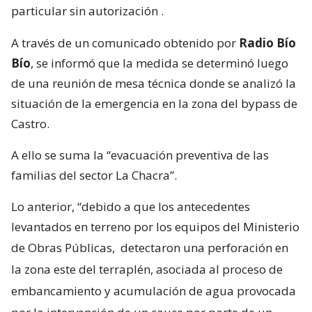
visitas
VER RESUMEN
Las
autoridades declararon este miércoles Alerta
Amarilla para la comuna de Castro
–
región de Los
Lagos
-, como
consecuencia de la erosión en el
terreno de la zona del bypass de la comuna, a raíz
de la intervención de un cauce que realizó un
particular sin autorización
.
A través de un comunicado obtenido por
Radio Bío
Bío
, se informó que la medida se determinó luego
de una reunión de mesa técnica donde se analizó la
situación de la emergencia en la zona del bypass de