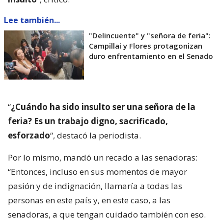
Mónica Rincón estalla contra las
senadoras Flores y Campillai
“No tengo idea de quién fue y no me interesa en
realidad quién, pero voy a hacer una sola
puntualización.
Quien le dijo señora de la feria a
la otra, no sé quién fue, así que lo estoy diciendo
sin ninguna carga hacia nadie. Es una
vergüenza. Ese y otro tipo de intentos de
insulto
“, criticó.
Lee también...
"Delincuente" y "señora de feria":
Campillai y Flores protagonizan
duro enfrentamiento en el Senado