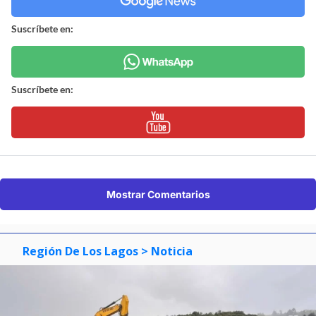
que nos hace perder tiempo importante, tiempo
valioso y exponer a nuestra gente”, criticó.
¿ENCONTRASTE UN
AVÍSANOS
ERROR?
Revisa nuestra página de correcciones
Síguenos en:
Suscríbete en:
Suscríbete en: