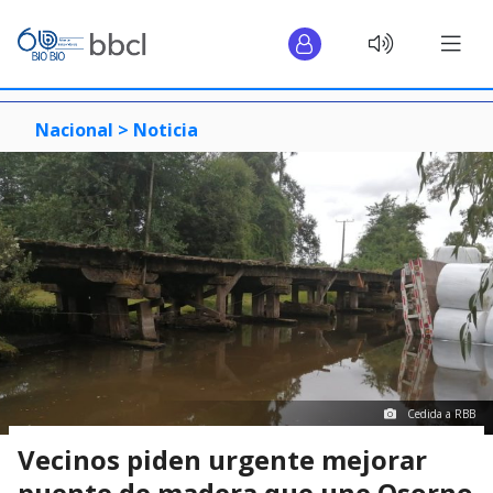
Nacional >
Noticia
Cedida a RBB
Vecinos piden urgente mejorar
puente de madera que une Osorno