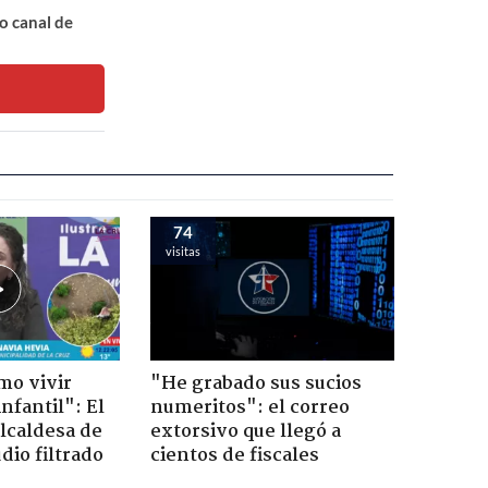
o canal de
74
visitas
mo vivir
"He grabado sus sucios
nfantil": El
numeritos": el correo
lcaldesa de
extorsivo que llegó a
dio filtrado
cientos de fiscales