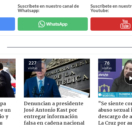
Suscríbete en nuestro canal de
Suscríbete en nuestr
Whatsapp:
Youtube:
227
76
visitas
visitas
apa
Denuncian a presidente
"Se siente co
de un
José Antonio Kast por
abuso sexual i
io y
entregar información
descargo de a
su
falsa en cadena nacional
La Cruz por au