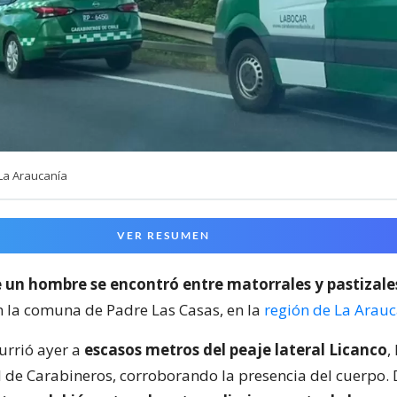
La Araucanía
VER RESUMEN
e un hombre se encontró entre matorrales y pastizales
en la comuna de Padre Las Casas, en la
región de La Arau
urrió ayer a
escasos metros del peaje lateral Licanco
,
l de Carabineros, corroborando la presencia del cuerpo. 