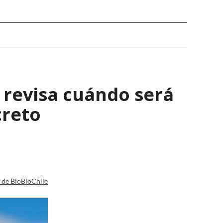
: revisa cuándo será
creto
a de BioBioChile