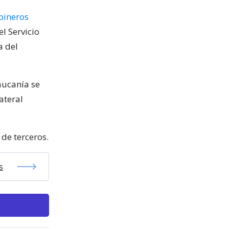
bineros
el Servicio
a del
raucanía se
ateral
de terceros.
s