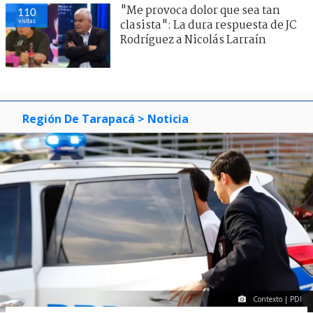
"Me provoca dolor que sea tan
110
visitas
clasista": La dura respuesta de JC
Rodríguez a Nicolás Larraín
Región De Tarapacá
> Noticia
Contexto | PDI