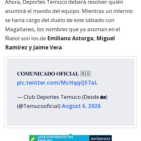
Ahora, Deportes Temuco deberá resolver quién
asumirá el mando del equipo. Mientras un interino
se haría cargo del duelo de este sábado con
Magallanes, los nombres que ya asoman en el
Ñielol son los de
Emiliano Astorga, Miguel
Ramírez y Jaime Vera
.
𝐂𝐎𝐌𝐔𝐍𝐈𝐂𝐀𝐃𝐎 𝐎𝐅𝐈𝐂𝐈𝐀𝐋 🇳🇬
pic.twitter.com/McHqqQ57aL
— Club Deportes Temuco (Desde 🏡)
(@Temucooficial)
August 6, 2026
¿ENCONTRASTE UN
AVÍSANOS
ERROR?