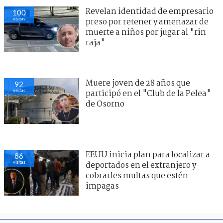
Revelan identidad de empresario
100
visitas
preso por retener y amenazar de
muerte a niños por jugar al "rin
raja"
Muere joven de 28 años que
92
visitas
participó en el "Club de la Pelea"
de Osorno
EEUU inicia plan para localizar a
86
visitas
deportados en el extranjero y
cobrarles multas que estén
impagas