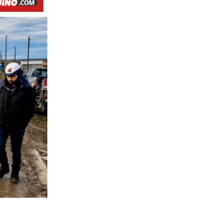
129
visitas