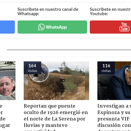
Suscríbete en nuestro canal de
Suscríbete en nuestr
Whatsapp:
Youtube:
164
116
visitas
visitas
e
Reportan que puente
Investigan a
or
oculto de 1926 emergió en
Espinoza y su
 de
el norte de La Serena por
presunta VIF 
jugar
lluvias y mantuvo
discusión co