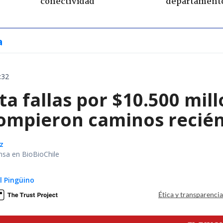
conectividad
departament
a
:32
a fallas por $10.500 mil
rompieron caminos recié
z
nsa en BioBioChile
El Pingüino
Ética y transparenci