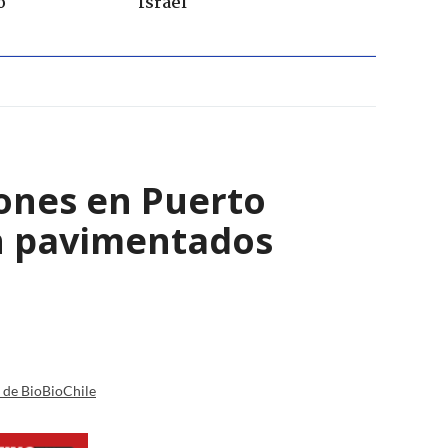
o
Israel
lones en Puerto
n pavimentados
a de BioBioChile