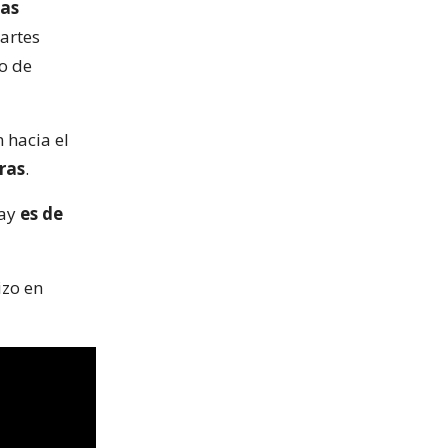
las
martes
mo de
 hacia el
ras
.
may
es de
izo en