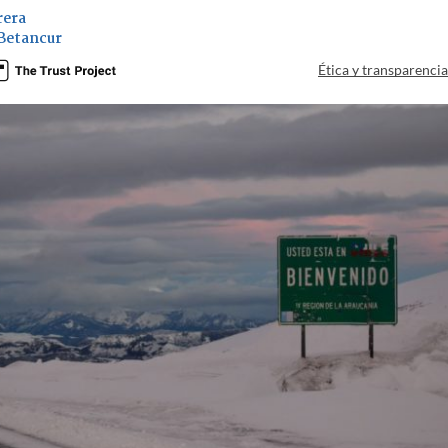
rera
Betancur
Ética y transparenci