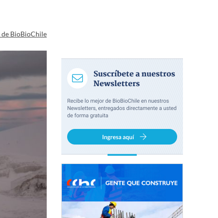
a de BioBioChile