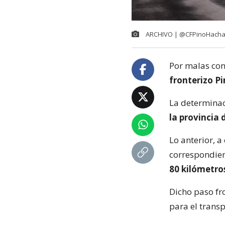
ARCHIVO | @CFPinoHach
Por malas con
fronterizo P
La determinac
la provincia 
Lo anterior, a
correspondien
80 kilómetro
Dicho paso fro
para el transp