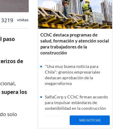
3219
visitas
CChC destaca programas de
el paso
salud, formación y atención social
para trabajadores de la
construcción
erizos de
"Una muy buena noticia para
Chile": gremios empresariales
destacan aprobación de la
cional,
megarreforma
 supera los
SalfaCorp y CChC firman acuerdo
para impulsar estándares de
sostenibilidad en la construcción
ado solo
MÁS NOTICIAS