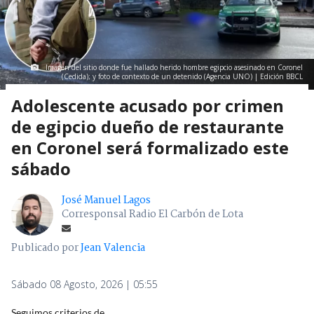
Imagen del sitio donde fue hallado herido hombre egipcio asesinado en Coronel
(Cedida); y foto de contexto de un detenido (Agencia UNO) | Edición BBCL
Adolescente acusado por crimen
de egipcio dueño de restaurante
en Coronel será formalizado este
sábado
José Manuel Lagos
Corresponsal Radio El Carbón de Lota
Publicado por
Jean Valencia
Sábado 08 Agosto, 2026 | 05:55
Seguimos criterios de