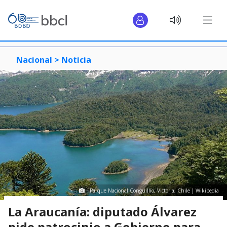
Nacional >
Noticia
Parque Nacional Conguillío, Victoria, Chile | Wikipedia
La Araucanía: diputado Álvarez
pide patrocinio a Gobierno para