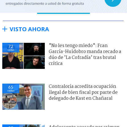
VISTO AHORA
"No les tengo miedo": Fran
72
visitas
García-Huidobro manda recado a
dúo de ’La Cofradía’ tras brutal
crítica
Contraloría acredita ocupación
65
visitas
ilegal de bien fiscal por parte de
delegado de Kast en Chañaral