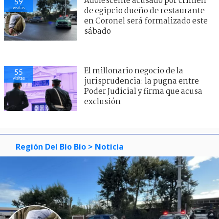
Adolescente acusado por crimen
59
visitas
de egipcio dueño de restaurante
en Coronel será formalizado este
sábado
El millonario negocio de la
55
visitas
jurisprudencia: la pugna entre
Poder Judicial y firma que acusa
exclusión
Región Del Bío Bío
> Noticia