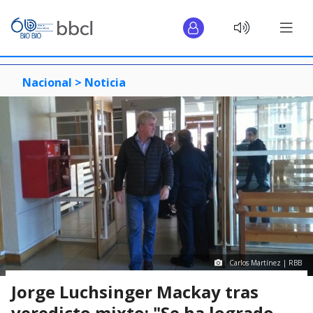
Nacional >
Noticia
Carlos Martínez | RBB
Jorge Luchsinger Mackay tras
veredicto mixto: "Se ha logrado