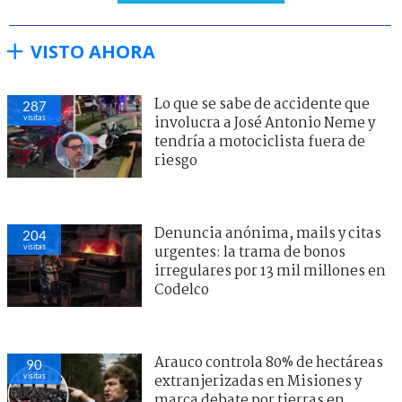
VISTO AHORA
Lo que se sabe de accidente que
287
visitas
involucra a José Antonio Neme y
tendría a motociclista fuera de
riesgo
Denuncia anónima, mails y citas
204
visitas
urgentes: la trama de bonos
irregulares por 13 mil millones en
Codelco
Arauco controla 80% de hectáreas
90
visitas
extranjerizadas en Misiones y
marca debate por tierras en