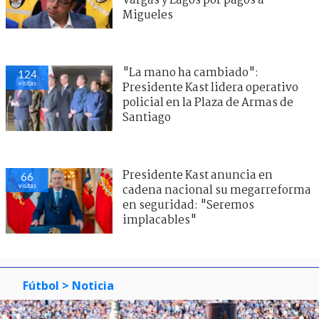
Vargas y Lagos por pagos a
Migueles
"La mano ha cambiado":
124
visitas
Presidente Kast lidera operativo
policial en la Plaza de Armas de
Santiago
Presidente Kast anuncia en
66
visitas
cadena nacional su megarreforma
en seguridad: "Seremos
implacables"
Fútbol
> Noticia