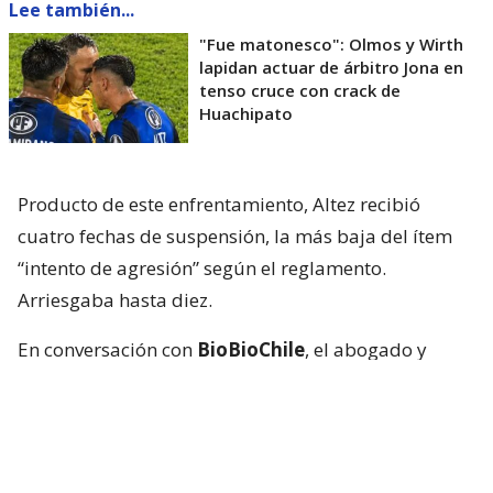
Lee también...
"Fue matonesco": Olmos y Wirth
lapidan actuar de árbitro Jona en
tenso cruce con crack de
Huachipato
Producto de este enfrentamiento, Altez recibió
cuatro fechas de suspensión, la más baja del ítem
“intento de agresión” según el reglamento.
Arriesgaba hasta diez.
En conversación con
BioBioChile
, el abogado y
secretario de la Primera Sala del Tribunal de
Disciplina,
Simón Marín
, detalló el motivo de la
sanción al deportista.