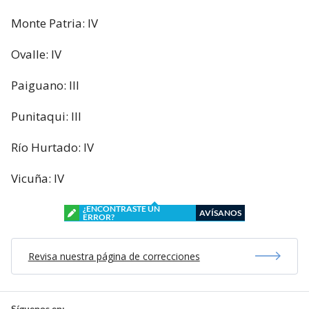
Monte Patria: IV
Ovalle: IV
Paiguano: III
Punitaqui: III
Rí­o Hurtado: IV
Vicuña: IV
¿ENCONTRASTE UN
AVÍSANOS
ERROR?
Revisa nuestra página de correcciones
Síguenos en: