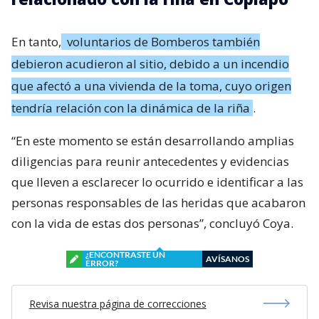
En tanto,
voluntarios de Bomberos también
debieron acudieron al sitio, debido a un incendio
que afectó a una vivienda de la toma, cuyo origen
tendría relación con la dinámica de la riña
.
“En este momento se están desarrollando amplias
diligencias para reunir antecedentes y evidencias
que lleven a esclarecer lo ocurrido e identificar a las
personas responsables de las heridas que acabaron
con la vida de estas dos personas”, concluyó Coya.
¿ENCONTRASTE UN
AVÍSANOS
ERROR?
Revisa nuestra página de correcciones