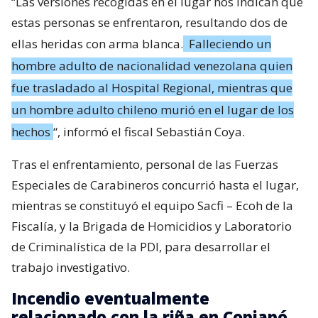
“Las versiones recogidas en el lugar nos indican que
estas personas se enfrentaron, resultando dos de
ellas heridas con arma blanca.
Falleciendo un
hombre adulto de nacionalidad venezolana quien
fue trasladado al Hospital Regional, mientras que
un hombre adulto chileno murió en el lugar de los
hechos
“, informó el fiscal Sebastián Coya.
Tras el enfrentamiento, personal de las Fuerzas
Especiales de Carabineros concurrió hasta el lugar,
mientras se constituyó el equipo Sacfi – Ecoh de la
Fiscalía, y la Brigada de Homicidios y Laboratorio
de Criminalística de la PDI, para desarrollar el
trabajo investigativo.
Incendio eventualmente
relacionado con la riña en Copiapó