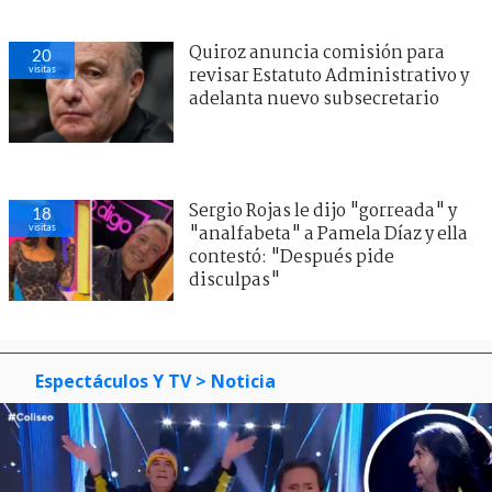
Quiroz anuncia comisión para
20
visitas
revisar Estatuto Administrativo y
adelanta nuevo subsecretario
Sergio Rojas le dijo "gorreada" y
18
visitas
"analfabeta" a Pamela Díaz y ella
contestó: "Después pide
disculpas"
Espectáculos Y TV
> Noticia