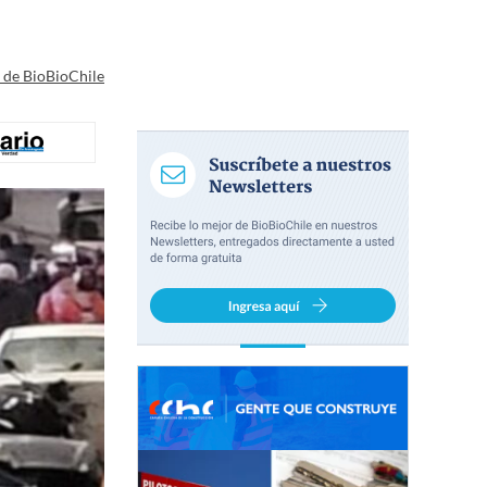
a de BioBioChile