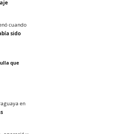
aje
denó cuando
abía sido
ulla que
araguaya en
as