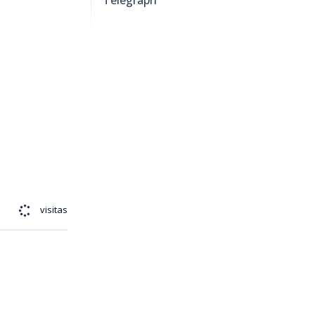
1290
visitas
nfantino
,