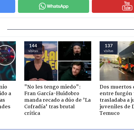
144
137
visitas
visitas
nio
"No les tengo miedo":
Dos muertos d
ido a
Fran García-Huidobro
entre furgón 
ras
manda recado a dúo de ’La
trasladaba a 
ndes
Cofradía’ tras brutal
juveniles de 
crítica
Temuco