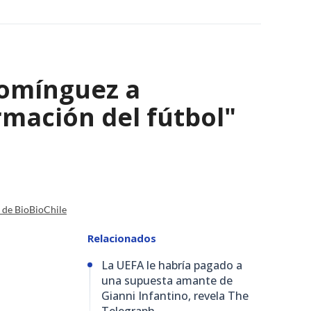
Domínguez a
ormación del fútbol"
a de BioBioChile
Relacionados
La UEFA le habría pagado a
una supuesta amante de
Gianni Infantino, revela The
Telegraph