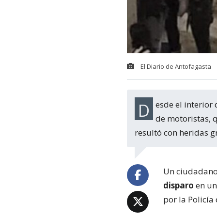
El Diario de Antofagasta
Desde el interior de una camioneta se percutaron disparos en contra de un grupo
de motoristas, 
resultó con heridas g
Un ciudadano
disparo
en un
por la Policía