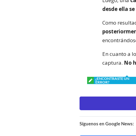
Luego, una
c
desde ella s
Como resulta
posteriormen
encontrándose
En cuanto a l
captura.
No h
¿ENCONTRASTE UN
ERROR?
Síguenos en Google News: