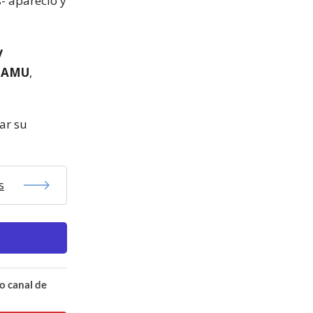
- apareció y
y
 SAMU
,
ar su
s
o canal de