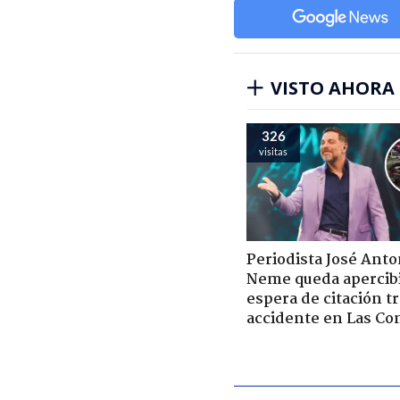
VISTO AHORA
326
visitas
Periodista José Anto
Neme queda apercib
espera de citación t
accidente en Las Co