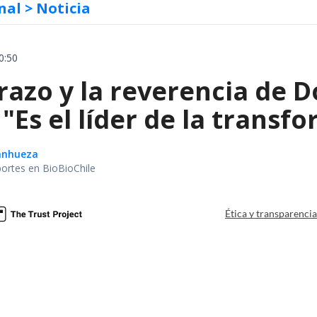
nal
> Noticia
0:50
razo y la reverencia de 
 "Es el líder de la transf
Sanhueza
portes en BioBioChile
Ética y transparenci