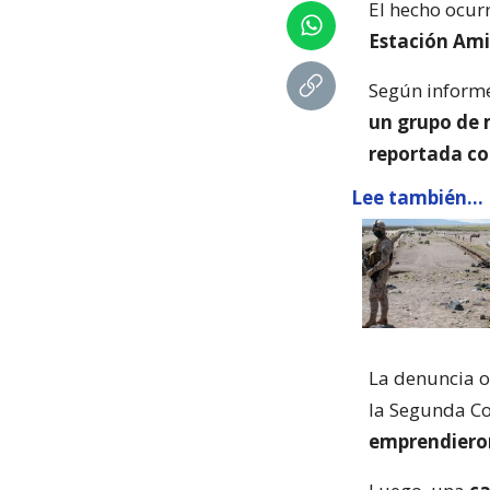
El hecho ocurr
Estación Ami
Según informe
un grupo de 
reportada c
Lee también...
La denuncia o
la Segunda Co
emprendieron