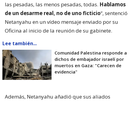
las pesadas, las menos pesadas, todas.
Hablamos
de un desarme real, no de uno ficticio
“, sentenció
Netanyahu en un vídeo mensaje enviado por su
Oficina al inicio de la reunión de su gabinete.
Lee también...
Comunidad Palestina responde a
dichos de embajador israelí por
muertos en Gaza: "Carecen de
evidencia"
Además, Netanyahu añadió que sus aliados
estadounidenses tienen algunas “ideas
inaceptables” para Israel a las que deben
“oponerse”, y dijo estar dialogando con ellos.