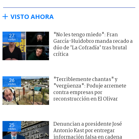
VISTO AHORA
"No les tengo miedo": Fran
27
visitas
García-Huidobro manda recado a
dúo de ’La Cofradía’ tras brutal
crítica
"Terriblemente chantas" y
26
visitas
"vergüenza": Poduje arremete
contra empresas por
reconstrucción en El Olivar
Denuncian a presidente José
25
visitas
Antonio Kast por entregar
información falsa en cadena