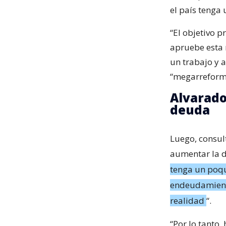
el país tenga
“El objetivo p
apruebe esta 
un trabajo y 
“megarreform
Alvarado
deuda
Luego, consult
aumentar la de
tenga un poqu
endeudamiento
realidad
“.
“Por lo tanto