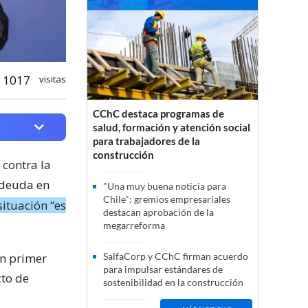
1017
visitas
CChC destaca programas de
salud, formación y atención social
para trabajadores de la
construcción
 contra la
 deuda en
"Una muy buena noticia para
Chile": gremios empresariales
situación “es
destacan aprobación de la
megarreforma
en primer
SalfaCorp y CChC firman acuerdo
para impulsar estándares de
cto de
sostenibilidad en la construcción