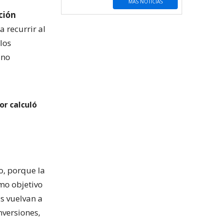
MÁS NOTICIAS
ción
a recurrir al
los
 no
or calculó
o, porque la
mo objetivo
as vuelvan a
nversiones,