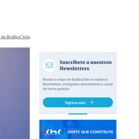
a de BioBioChile