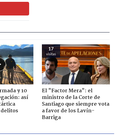
17
visitas
Armada y 10
El "Factor Mera": el
gación: así
ministro de la Corte de
tártica
Santiago que siempre vota
delitos
a favor de los Lavín-
Barriga