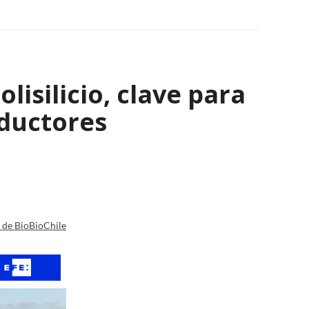
isilicio, clave para
nductores
a de BioBioChile