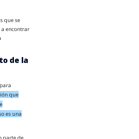
és que se
 a encontrar
a
o de la
 para
ción que
e
so es una
n parte de