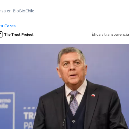
nsa en BioBioChile
ca Cares
Ética y transparenci