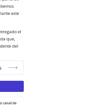
 debemos
lante este
ntregado el
ida que,
udente del
s
o canal de