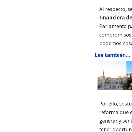
Al respecto, 
financiera d
Parlamento pa
compromisos q
podemos noso
Lee también...
Por ello, sos
reforma que e
generar y sent
tener oportun