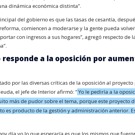
 una dinámica económica distinta”.
rincipal del gobierno es que las tasas de cesantía, despu
reforma, comiencen a moderarse y la gente pueda volver
aportar con ingresos a sus hogares”, agregó respecto de l
a”.
 responde a la oposición por aument
ado por las diversas críticas de la oposición al proyecto
uda, el jefe de Interior afirmó: “
Yo le pediría a la oposi
ito más de pudor sobre el tema, porque este proyecto d
 es producto de la gestión y administración anterior. E
, hoy día yo lo que esperaría es que los mismos que fuero