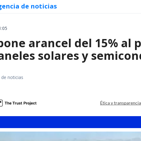
gencia de noticias
1:05
ne arancel del 15% al pol
paneles solares y semico
 de noticias
a
Ética y transparenci