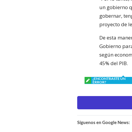
un gobierno q
gobernar, ten
proyecto de le
De esta maner
Gobierno para
según economi
45% del PIB.
¿ENCONTRASTE UN
ERROR?
Síguenos en Google News: