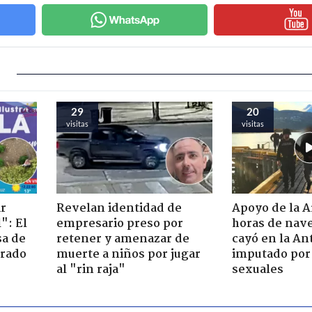
29
20
visitas
visitas
ir
Revelan identidad de
Apoyo de la 
": El
empresario preso por
horas de nave
sa de
retener y amenazar de
cayó en la An
trado
muerte a niños por jugar
imputado por 
al "rin raja"
sexuales